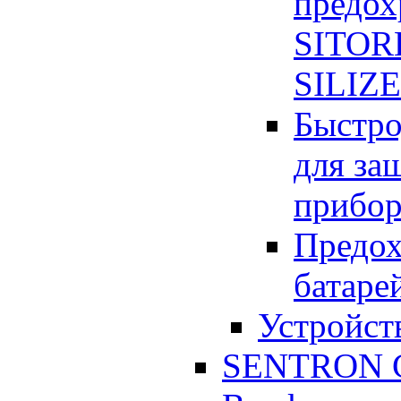
предох
SITOR
SILIZ
Быстро
для за
прибор
Предох
батаре
Устройст
SENTRON Co