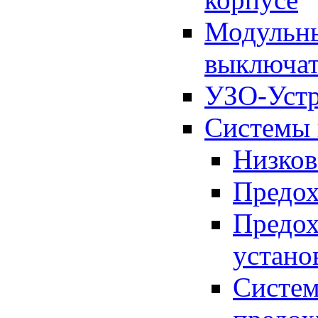
Модульны
выключат
УЗО-Устр
Системы 
Низков
Предо
Предо
устано
Систем