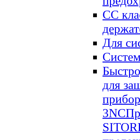
предох
СС кла
держат
Для си
Систем
Быстро
для за
прибор
3NC
Пр
SITOR