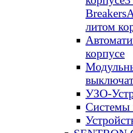
Breakers
А
литом к
Автомати
корпусе
Модульны
выключат
УЗО-Устр
Системы 
Устройст