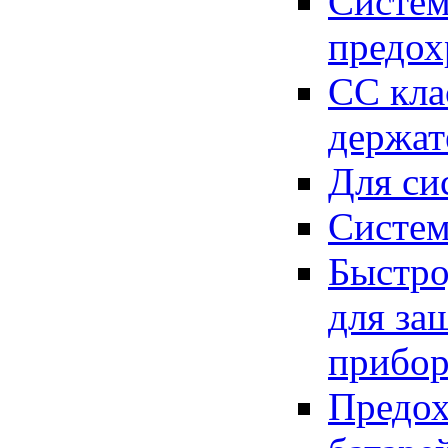
Систем
предох
СС кла
держат
Для си
Систем
Быстро
для за
прибор
Предох