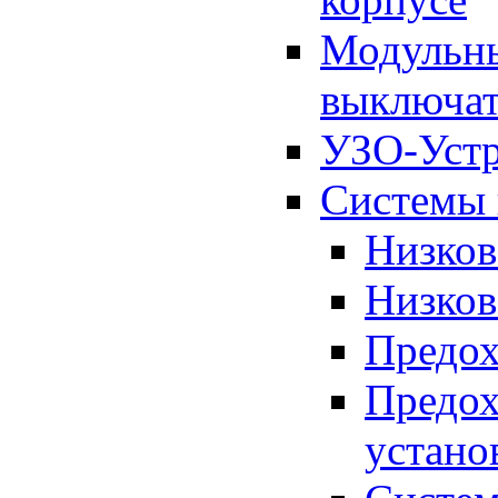
Модульны
выключат
УЗО-Устр
Системы 
Низков
Низков
Предо
Предо
устано