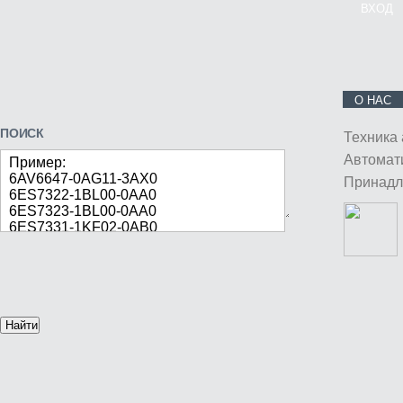
ВХОД
О НАС
ПОИСК
Техника
Автомат
Пример:
6AV6647-0AG11-3AX0
Принадл
6ES7322-1BL00-0AA0
6ES7323-1BL00-0AA0
6ES7331-1KF02-0AB0
Найти