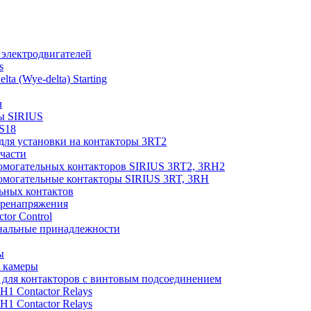
 электродвигателей
s
elta (Wye-delta) Starting
ч
ы SIRIUS
S18
для установки на контакторы 3RT2
части
помогательных контакторов SIRIUS 3RT2, 3RH2
помогательные контакторы SIRIUS 3RT, 3RH
ьных контактов
еренапряжения
ctor Control
нальные принадлежности
ы
 камеры
для контакторов с винтовым подсоединением
RH1 Contactor Relays
RH1 Contactor Relays