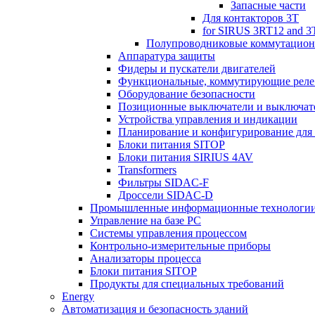
Запасные части
Для контакторов 3T
for SIRUS 3RT12 and 3
Полупроводниковые коммутацион
Аппаратура защиты
Фидеры и пускатели двигателей
Функциональные, коммутирующие реле 
Оборудование безопасности
Позиционные выключатели и выключате
Устройства управления и индикации
Планирование и конфигурирование для
Блоки питания SITOP
Блоки питания SIRIUS 4AV
Transformers
Фильтры SIDAC-F
Дроссели SIDAC-D
Промышленные информационные технологи
Управление на базе РС
Системы управления процессом
Контрольно-измерительные приборы
Анализаторы процесса
Блоки питания SITOP
Продукты для специальных требований
Energy
Автоматизация и безопасность зданий