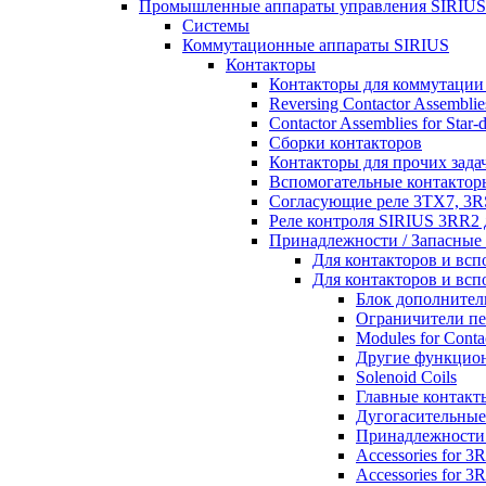
Промышленные аппараты управления SIRIUS
Системы
Коммутационные аппараты SIRIUS
Контакторы
Контакторы для коммутации
Reversing Contactor Assemblie
Contactor Assemblies for Star-d
Сборки контакторов
Контакторы для прочих зада
Вспомогательные контактор
Согласующие реле 3TX7, 3R
Реле контроля SIRIUS 3RR2 
Принадлежности / Запасные 
Для контакторов и вс
Для контакторов и вс
Блок дополнител
Ограничители п
Modules for Conta
Другие функцио
Solenoid Coils
Главные контакт
Дугогасительные
Принадлежности 
Accessories for 3
Accessories for 3