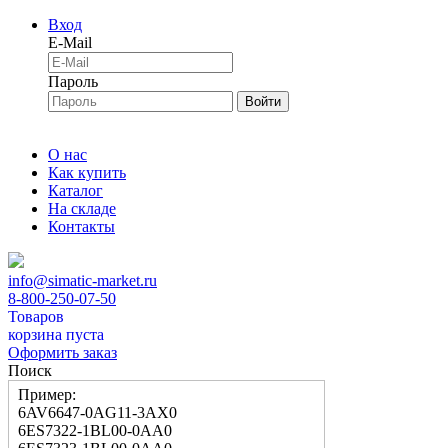
Вход
E-Mail
Пароль
Войти
О нас
Как купить
Каталог
На складе
Контакты
info@simatic-market.ru
8-800-250-07-50
Товаров
корзина пуста
Оформить заказ
Поиск
Пример:
6AV6647-0AG11-3AX0
6ES7322-1BL00-0AA0