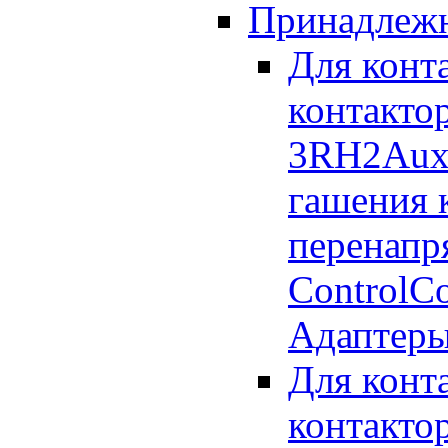
Принадлежн
Для конт
контакто
3RH2
Aux
гашения 
перенапр
Control
С
Адаптер
Для конт
контакто