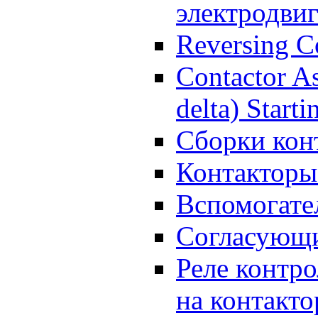
электродвиг
Reversing C
Contactor As
delta) Starti
Сборки кон
Контакторы
Вспомогате
Согласующи
Реле контр
на контакт