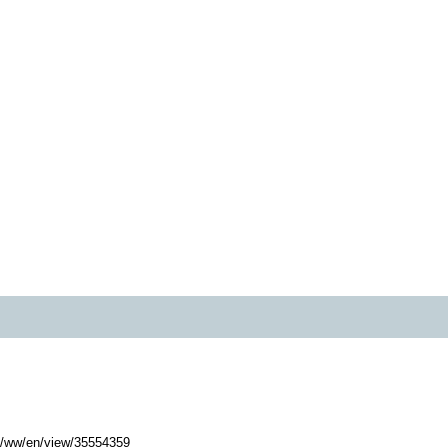
cs/ww/en/view/35554359