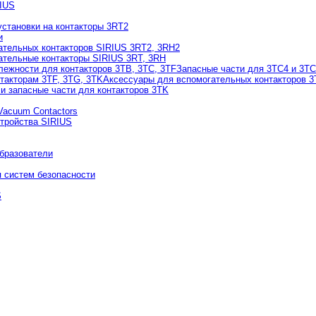
RIUS
установки на контакторы 3RT2
и
ательных контакторов SIRIUS 3RT2, 3RH2
ательные контакторы SIRIUS 3RT, 3RH
ежности для контакторов 3TB, 3TC, 3TF
Запасные части для 3TC4 и 3T
такторам 3TF, 3TG, 3TK
Аксессуары для вспомогательных контакторов 
и запасные части для контакторов 3TK
Vacuum Contactors
тройства SIRIUS
бразователи
 систем безопасности
S