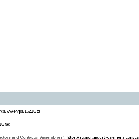
m/cs/ww/en/ps/16210/td
10/faq
actors and Contactor Assemblies",
https://support.industry.siemens.com/