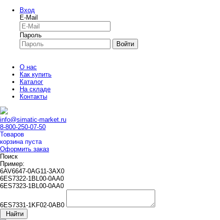
Вход
E-Mail
Пароль
Войти
О нас
Как купить
Каталог
На складе
Контакты
info@simatic-market.ru
8-800-250-07-50
Товаров
корзина пуста
Оформить заказ
Поиск
Пример:
6AV6647-0AG11-3AX0
6ES7322-1BL00-0AA0
6ES7323-1BL00-0AA0
6ES7331-1KF02-0AB0
Найти