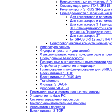
Вспомогательные контакторы SI
Согласующие реле 3TX7, 3RS18
Реле контроля SIRIUS 3RR2 для 
Принадлежности / Запасные част
Для контакторов и вспомог
Для контакторов и вспомог
Для контакторов 3T
Принадл
3TC7
Принадлежности к кон
полюсных
Принадлежности 
Для контакторов 3T
for SIRUS 3RT12 and 3TF6 
Полупроводниковые коммутационные ус
Аппаратура защиты
Фидеры и пускатели двигателей
Функциональные, коммутирующие реле и прео
Оборудование безопасности
Позиционные выключатели и выключатели для
Устройства управления и индикации
Планирование и конфигурирование для SIRIU
Блоки питания SITOP
Блоки питания SIRIUS 4AV
Transformers
Фильтры SIDAC-F
Дроссели SIDAC-D
Промышленные информационные технологии
Управление на базе РС
Системы управления процессом
Контрольно-измерительные приборы
Анализаторы процесса
Блоки питания SITOP