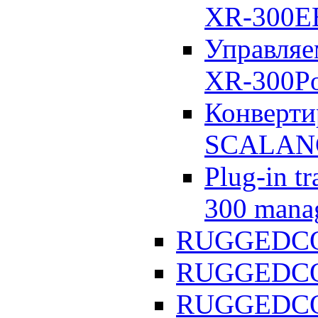
XR-300E
Управля
XR-300P
Конверти
SCALANC
Plug-in t
300 mana
RUGGEDCOM
RUGGEDCOM
RUGGEDCO