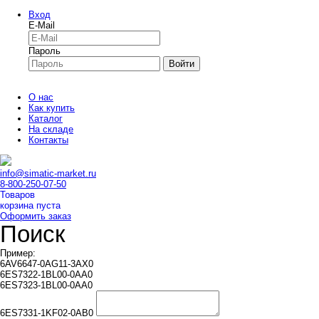
Вход
E-Mail
Пароль
Войти
О нас
Как купить
Каталог
На складе
Контакты
info@simatic-market.ru
8-800-250-07-50
Товаров
корзина пуста
Оформить заказ
Поиск
Пример:
6AV6647-0AG11-3AX0
6ES7322-1BL00-0AA0
6ES7323-1BL00-0AA0
6ES7331-1KF02-0AB0