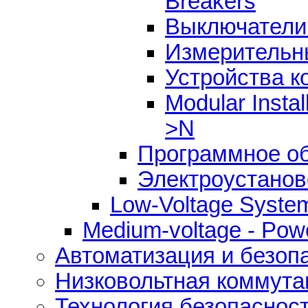
Breakers
Выключатели 
Измерительны
Устройства к
Modular Insta
>N
Программное о
Электроустанов
Low-Voltage Syste
Medium-voltage - Power
Автоматизация и безоп
Низковольтная коммута
Технология безопаснос