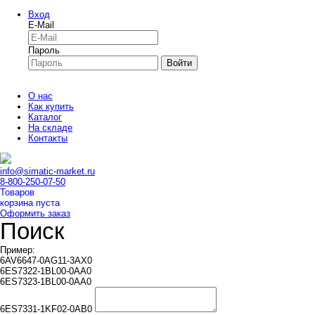
Вход
E-Mail
Пароль
Войти
О нас
Как купить
Каталог
На складе
Контакты
info@simatic-market.ru
8-800-250-07-50
Товаров
корзина пуста
Оформить заказ
Поиск
Пример:
6AV6647-0AG11-3AX0
6ES7322-1BL00-0AA0
6ES7323-1BL00-0AA0
6ES7331-1KF02-0AB0