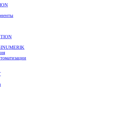
TION
оненты
OTION
У SINUMERIK
ния
втоматизации
T
и