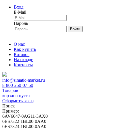
Вход
E-Mail
Пароль
Войти
О нас
Как купить
Каталог
На складе
Контакты
info@simatic-market.ru
8-800-250-07-50
Товаров
корзина пуста
Оформить заказ
Поиск
Пример:
6AV6647-0AG11-3AX0
6ES7322-1BL00-0AA0
6ES7323-1BL00-0AA0