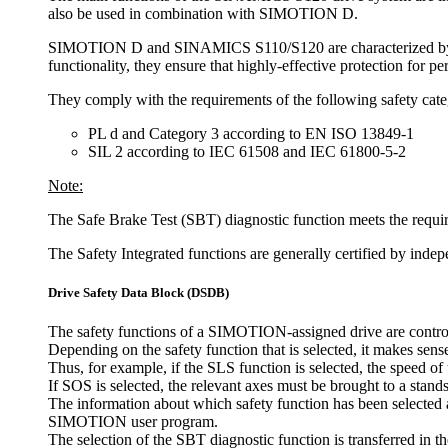
also be used in combination with SIMOTION D.
SIMOTION D and SINAMICS S110/S120 are characterized by a larg
functionality, they ensure that highly-effective protection for 
They comply with the requirements of the following safety cate
PL d and Category 3 according to EN ISO 13849-1
SIL 2 according to IEC 61508 and IEC 61800-5-2
Note:
The Safe Brake Test (SBT) diagnostic function meets the requ
The Safety Integrated functions are generally certified by indep
Drive Safety Data Block (DSDB)
The safety functions of a SIMOTION-assigned drive are controlle
Depending on the safety function that is selected, it makes sen
Thus, for example, if the SLS function is selected, the speed o
If SOS is selected, the relevant axes must be brought to a standsti
The information about which safety function has been selected an
SIMOTION user program.
The selection of the SBT diagnostic function is transferred in t