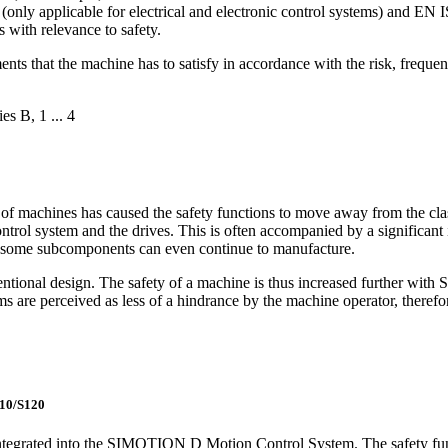
(only applicable for electrical and electronic control systems) and 
s with relevance to safety.
nts that the machine has to satisfy in accordance with the risk, frequen
s B, 1 ... 4
f machines has caused the safety functions to move away from the classi
trol system and the drives. This is often accompanied by a significant 
, some subcomponents can even continue to manufacture.
entional design. The safety of a machine is thus increased further with 
ms are perceived as less of a hindrance by the machine operator, therefo
110/S120
tegrated into the SIMOTION D Motion Control System. The safety func