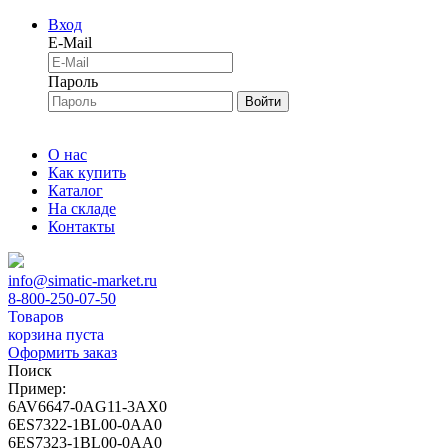
Вход
E-Mail
Пароль
Войти
О нас
Как купить
Каталог
На складе
Контакты
info@simatic-market.ru
8-800-250-07-50
Товаров
корзина пуста
Оформить заказ
Поиск
Пример:
6AV6647-0AG11-3AX0
6ES7322-1BL00-0AA0
6ES7323-1BL00-0AA0