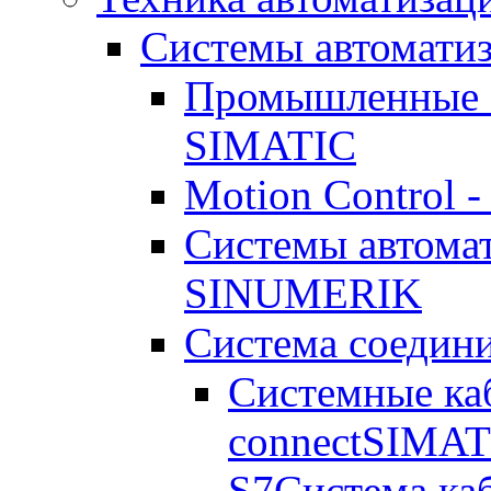
Системы автомати
Промышленные с
SIMATIC
Motion Control 
Системы автома
SINUMERIK
Система соедин
Системные ка
connect
SIMATI
S7
Система ка