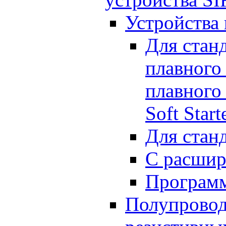
Устройства
Для стан
плавного
плавного
Soft Start
Для стан
С расши
Программ
Полупровод