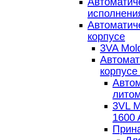
Автоматич
исполнени
Автоматич
корпусе
3VA Mold
Автомат
корпус
Автом
лито
3VL M
1600 
Прина