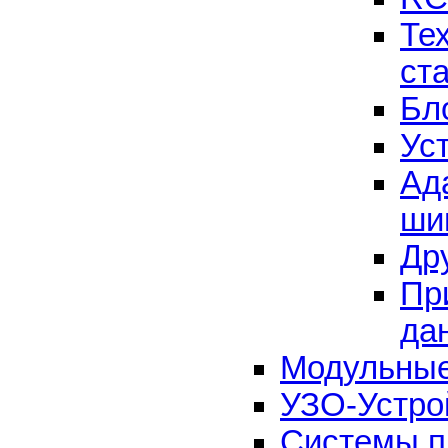
Те
ст
Бл
Ус
Ад
ши
Др
Пр
да
Модульные
УЗО-Устро
Системы п