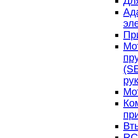
Дл
Ад
эл
Пр
Мо
пр
(S
ру
Мо
Ко
пр
Вт
RC