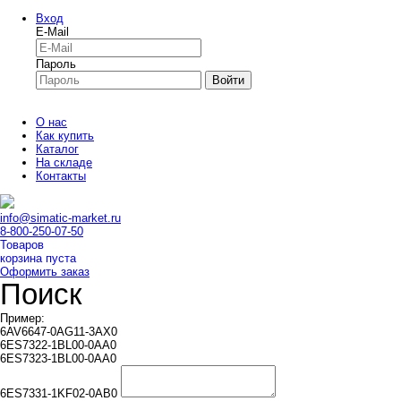
Вход
E-Mail
Пароль
Войти
О нас
Как купить
Каталог
На складе
Контакты
info@simatic-market.ru
8-800-250-07-50
Товаров
корзина пуста
Оформить заказ
Поиск
Пример:
6AV6647-0AG11-3AX0
6ES7322-1BL00-0AA0
6ES7323-1BL00-0AA0
6ES7331-1KF02-0AB0