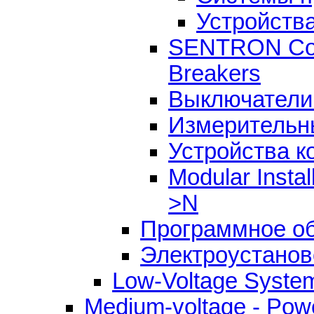
Устройств
SENTRON Comm
Breakers
Выключатели 
Измерительны
Устройства к
Modular Insta
>N
Программное о
Электроустанов
Low-Voltage Syste
Medium-voltage - Power