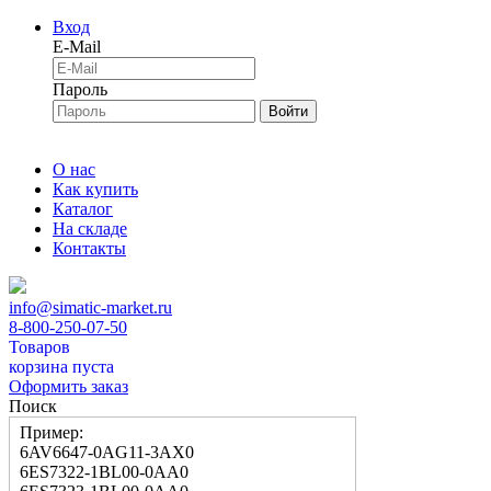
Вход
E-Mail
Пароль
Войти
О нас
Как купить
Каталог
На складе
Контакты
info@simatic-market.ru
8-800-250-07-50
Товаров
корзина пуста
Оформить заказ
Поиск
Пример:
6AV6647-0AG11-3AX0
6ES7322-1BL00-0AA0