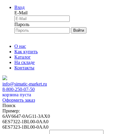
Вход
E-Mail
Пароль
Войти
О нас
Как купить
Каталог
На складе
Контакты
info@simatic-market.ru
8-800-250-07-50
корзина пуста
Оформить заказ
Поиск
Пример:
6AV6647-0AG11-3AX0
6ES7322-1BL00-0AA0
6ES7323-1BL00-0AA0