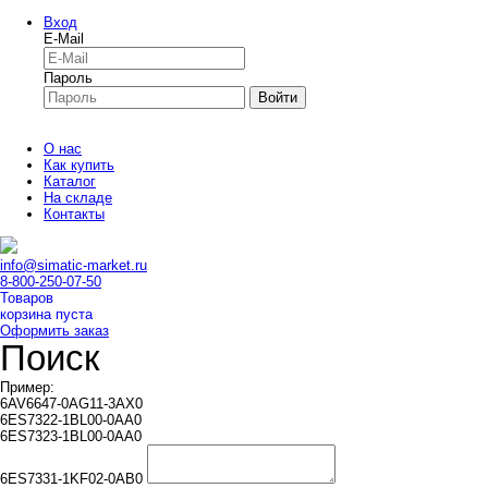
Вход
E-Mail
Пароль
Войти
О нас
Как купить
Каталог
На складе
Контакты
info@simatic-market.ru
8-800-250-07-50
Товаров
корзина пуста
Оформить заказ
Поиск
Пример:
6AV6647-0AG11-3AX0
6ES7322-1BL00-0AA0
6ES7323-1BL00-0AA0
6ES7331-1KF02-0AB0