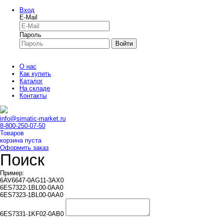
Вход
E-Mail
Пароль
Войти
О нас
Как купить
Каталог
На складе
Контакты
info@simatic-market.ru
8-800-250-07-50
Товаров
корзина пуста
Оформить заказ
Поиск
Пример:
6AV6647-0AG11-3AX0
6ES7322-1BL00-0AA0
6ES7323-1BL00-0AA0
6ES7331-1KF02-0AB0