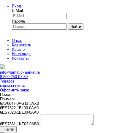
Вход
E-Mail
Пароль
Войти
О нас
Как купить
Каталог
На складе
Контакты
info@simatic-market.ru
8-800-250-07-50
Товаров
корзина пуста
Оформить заказ
Поиск
Пример:
6AV6647-0AG11-3AX0
6ES7322-1BL00-0AA0
6ES7323-1BL00-0AA0
6ES7331-1KF02-0AB0
Найти