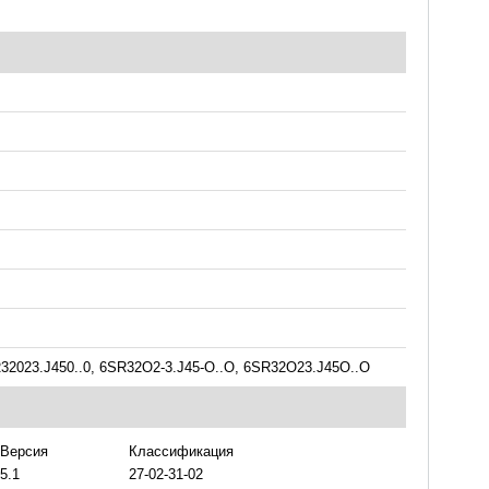
R32023.J450..0, 6SR32O2-3.J45-O..O, 6SR32O23.J45O..O
Версия
Классификация
5.1
27-02-31-02