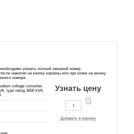
 необходимо указать полный заказной номер.
осле нажатия на кнопку корзины или при клике на иконку
азного номера.
um voltage converter,
Узнать цену
VA, type rating 3600 kVA,
d
Добавить в корзину
елем