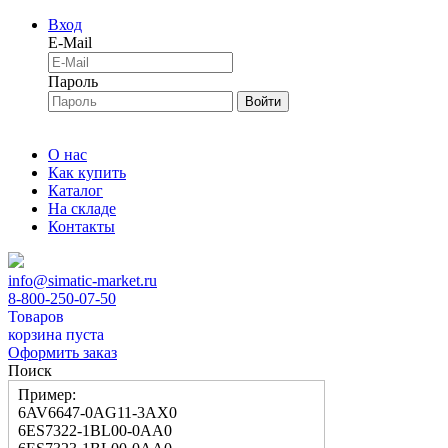
Вход
E-Mail
Пароль
Войти
О нас
Как купить
Каталог
На складе
Контакты
info@simatic-market.ru
8-800-250-07-50
Товаров
корзина пуста
Оформить заказ
Поиск
Пример:
6AV6647-0AG11-3AX0
6ES7322-1BL00-0AA0