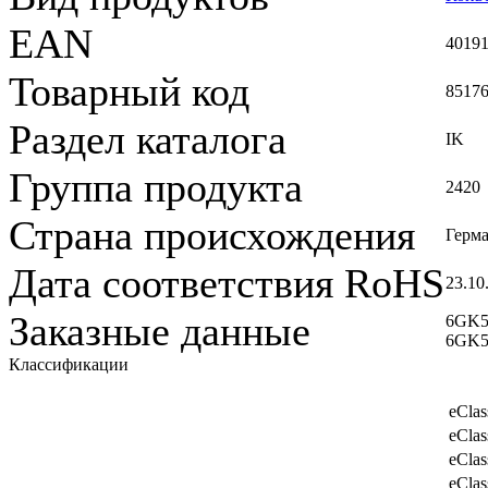
EAN
4019
Товарный код
8517
Раздел каталога
IK
Группа продукта
2420
Страна происхождения
Герм
Дата соответствия RoHS
23.10
Заказные данные
6GK5
6GK
Классификации
eClas
eClas
eClas
eClas