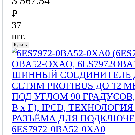
3 567.54
₽
37
шт.
6ES7972-0BA52-0XA0