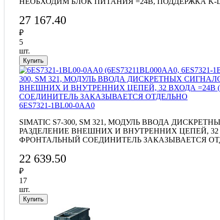
НЕОБХОДИМ БЛОК ПИТАНИЯ =24В, ПОДДЕРЖКА K
27 167.40
₽
5
шт.
6ES7321-1BL00-0AA0
SIMATIC S7-300, SM 321, МОДУЛЬ ВВОДА ДИСКРЕ
РАЗДЕЛЕНИЕ ВНЕШНИХ И ВНУТРЕННИХ ЦЕПЕЙ, 32 В
ФРОНТАЛЬНЫЙ СОЕДИНИТЕЛЬ ЗАКАЗЫВАЕТСЯ О
22 639.50
₽
17
шт.