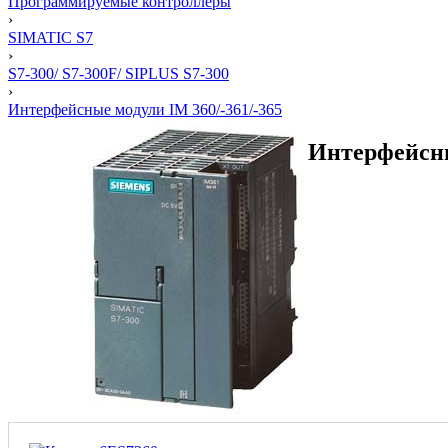
Программируемые контроллеры
›
SIMATIC S7
›
S7-300/ S7-300F/ SIPLUS S7-300
›
Интерфейсные модули IM 360/-361/-365
Интерфейсны