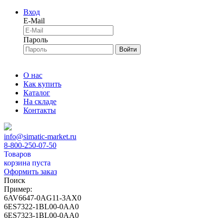
Вход
E-Mail
Пароль
Войти
О нас
Как купить
Каталог
На складе
Контакты
info@simatic-market.ru
8-800-250-07-50
Товаров
корзина пуста
Оформить заказ
Поиск
Пример:
6AV6647-0AG11-3AX0
6ES7322-1BL00-0AA0
6ES7323-1BL00-0AA0