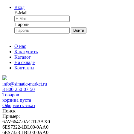
Вход
E-Mail
Пароль
Войти
О нас
Как купить
Каталог
На складе
Контакты
info@simatic-market.ru
8-800-250-07-50
Товаров
корзина пуста
Оформить заказ
Поиск
Пример:
6AV6647-0AG11-3AX0
6ES7322-1BL00-0AA0
6ES7323-1BL00-0AA0