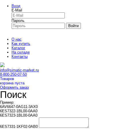
Вход
E-Mail
Пароль
Войти
О нас
Как купить
Каталог
На складе
Контакты
info@simatic-market.ru
8-800-250-07-50
Товаров
корзина пуста
Оформить заказ
Поиск
Пример:
6AV6647-0AG11-3AX0
6ES7322-1BL00-0AA0
6ES7323-1BL00-0AA0
6ES7331-1KF02-0AB0