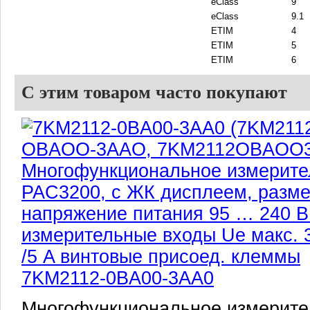
eClass
9
eClass
9.1
ETIM
4
ETIM
5
ETIM
6
С этим товаром часто покупают
7KM2112-0BA00-3AA0
Многофункциональное измерит