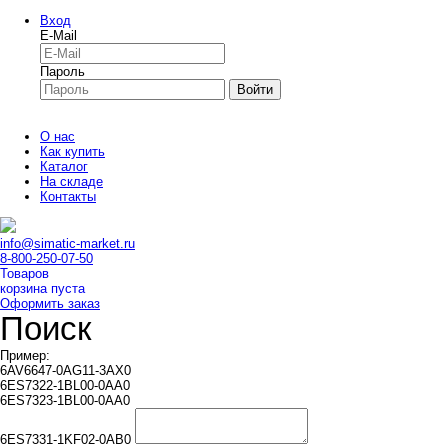
Вход
E-Mail
Пароль
Войти
О нас
Как купить
Каталог
На складе
Контакты
info@simatic-market.ru
8-800-250-07-50
Товаров
корзина пуста
Оформить заказ
Поиск
Пример:
6AV6647-0AG11-3AX0
6ES7322-1BL00-0AA0
6ES7323-1BL00-0AA0
6ES7331-1KF02-0AB0