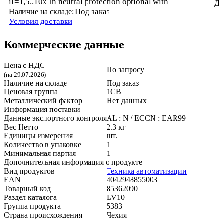
iI=1,5..10x In neutral protection optional with
Д
Под заказ
Наличие на складе:
Условия доставки
Коммерческие данные
Цена с НДС
По запросу
(на 29.07.2026)
Наличие на складе
Под заказ
Ценовая группа
1CB
Металлический фактор
Нет данных
Информация поставки
Данные экспортного контроля
AL : N / ECCN : EAR99
Вес Нетто
2.3 кг
Единицы измерения
шт.
Количество в упаковке
1
Минимальная партия
1
Дополнительная информация о продукте
Вид продуктов
Техника автоматизации
EAN
4042948855003
Товарный код
85362090
Раздел каталога
LV10
Группа продукта
5383
Страна происхождения
Чехия