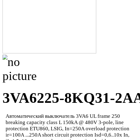
3VA6225-8KQ31-2A
Автоматический выключатель 3VA6 UL frame 250
breaking capacity class L 150kA @ 480V 3-pole, line
protection ETU860, LSIG, In=250A overload protection
ir=100A ...250A short circuit protection Isd=0,6..10x In,