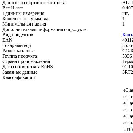
Данные экспортного контроля
AL :
Вес Нетто
0.407
Единицы измерения
шт.
Количество в упаковке
1
Минимальная партия
1
Дополнительная информация о продукте
Вид продуктов
Конт
EAN
4011
Товарный код
8536
Раздел каталога
CC-I
Группа продукта
5336
Страна происхождения
Герм
Дата соответствия RoHS
01.10
Заказные данные
3RT2
Классификации
eCla
eCla
eCla
eCla
eCla
eCla
UNS