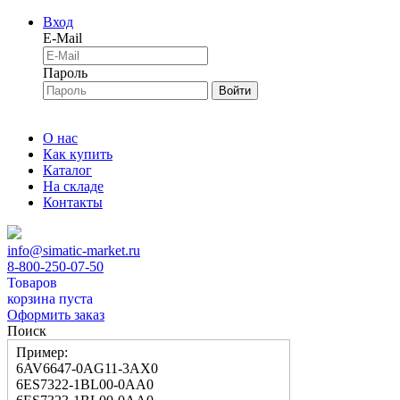
Вход
E-Mail
Пароль
Войти
О нас
Как купить
Каталог
На складе
Контакты
info@simatic-market.ru
8-800-250-07-50
Товаров
корзина пуста
Оформить заказ
Поиск
Пример:
6AV6647-0AG11-3AX0
6ES7322-1BL00-0AA0