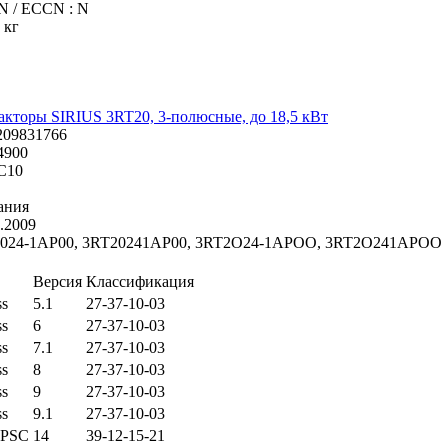
 N / ECCN : N
 кг
акторы SIRIUS 3RT20, 3-полюсные, до 18,5 кВт
209831766
4900
C10
ания
.2009
024-1AP00, 3RT20241AP00, 3RT2O24-1APOO, 3RT2O241APOO
Версия
Классификация
ss
5.1
27-37-10-03
ss
6
27-37-10-03
ss
7.1
27-37-10-03
ss
8
27-37-10-03
ss
9
27-37-10-03
ss
9.1
27-37-10-03
PSC
14
39-12-15-21