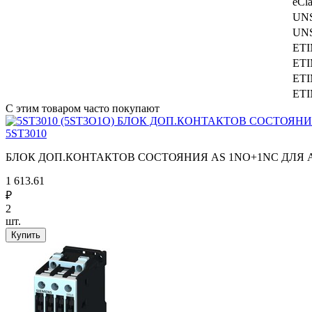
eCla
UN
UN
ET
ET
ET
ET
С этим товаром часто покупают
5ST3010
БЛОК ДОП.КОНТАКТОВ СОСТОЯНИЯ AS 1NO+1NC ДЛЯ 
1 613.61
₽
2
шт.