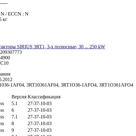
----
 N / ECCN : N
5 кг
акторы SIRIUS 3RT1, 3-х полюсные, 30 ... 250 kW
1209307773
64900
IC10
5
мания
5.2012
1036-1AF04, 3RT10361AF04, 3RT1O36-1AFO4, 3RT1O361AFO4
Версия
Классификация
ss
5.1
27-37-10-03
ss
6
27-37-10-03
ss
7.1
27-37-10-03
ss
8
27-37-10-03
ss
9
27-37-10-03