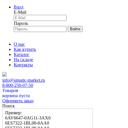
Вход
E-Mail
Пароль
Войти
О нас
Как купить
Каталог
На складе
Контакты
info@simatic-market.ru
8-800-250-07-50
Товаров
корзина пуста
Оформить заказ
Поиск
Пример:
6AV6647-0AG11-3AX0
6ES7322-1BL00-0AA0