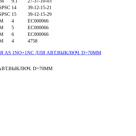
ss
9.1
27-37-10-03
SPSC
14
39-12-15-21
SPSC
15
39-12-15-29
IM
4
EC000066
IM
5
EC000066
IM
6
EC000066
IM
4
4758
АВТ.ВЫКЛЮЧ. D=70ММ