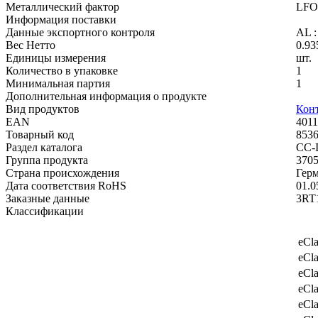
Металлический фактор
LFO-
Информация поставки
Данные экспортного контроля
AL :
Вес Нетто
0.93
Единицы измерения
шт.
Количество в упаковке
1
Минимальная партия
1
Дополнительная информация о продукте
Вид продуктов
Конт
EAN
401
Товарный код
853
Раздел каталога
CC-
Группа продукта
370
Страна происхождения
Гер
Дата соответствия RoHS
01.0
Заказные данные
3RT
Классификации
eCla
eCla
eCla
eCla
eCla