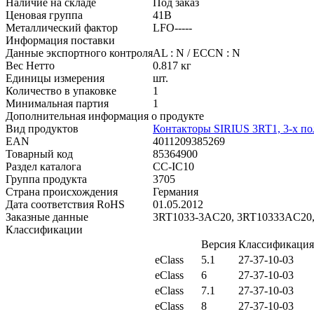
Наличие на складе
Под заказ
Ценовая группа
41B
Металлический фактор
LFO-----
Информация поставки
Данные экспортного контроля
AL : N / ECCN : N
Вес Нетто
0.817 кг
Единицы измерения
шт.
Количество в упаковке
1
Минимальная партия
1
Дополнительная информация о продукте
Вид продуктов
Контакторы SIRIUS 3RT1, 3-х пол
EAN
4011209385269
Товарный код
85364900
Раздел каталога
CC-IC10
Группа продукта
3705
Страна происхождения
Германия
Дата соответствия RoHS
01.05.2012
Заказные данные
3RT1033-3AC20, 3RT10333AC2
Классификации
Версия
Классификация
eClass
5.1
27-37-10-03
eClass
6
27-37-10-03
eClass
7.1
27-37-10-03
eClass
8
27-37-10-03