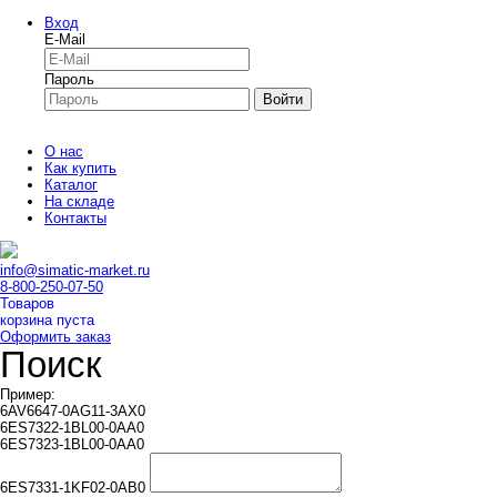
Вход
E-Mail
Пароль
Войти
О нас
Как купить
Каталог
На складе
Контакты
info@simatic-market.ru
8-800-250-07-50
Товаров
корзина пуста
Оформить заказ
Поиск
Пример:
6AV6647-0AG11-3AX0
6ES7322-1BL00-0AA0
6ES7323-1BL00-0AA0
6ES7331-1KF02-0AB0