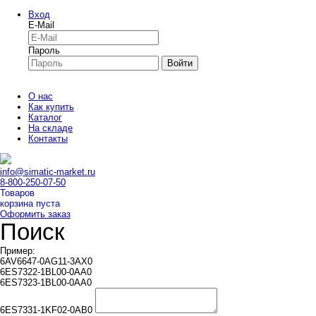
Вход
E-Mail
Пароль
Войти
О нас
Как купить
Каталог
На складе
Контакты
info@simatic-market.ru
8-800-250-07-50
Товаров
корзина пуста
Оформить заказ
Поиск
Пример:
6AV6647-0AG11-3AX0
6ES7322-1BL00-0AA0
6ES7323-1BL00-0AA0
6ES7331-1KF02-0AB0