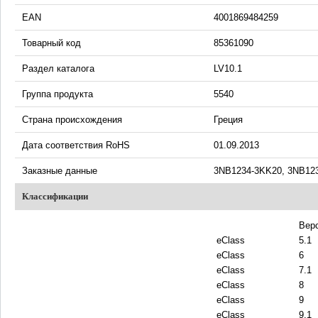
EAN
4001869484259
Товарный код
85361090
Раздел каталога
LV10.1
Группа продукта
5540
Страна происхождения
Греция
Дата соответствия RoHS
01.09.2013
Заказные данные
3NB1234-3KK20, 3NB12
Классификации
Вер
eClass
5.1
eClass
6
eClass
7.1
eClass
8
eClass
9
eClass
9.1