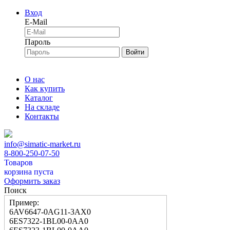
Вход
E-Mail
Пароль
Войти
О нас
Как купить
Каталог
На складе
Контакты
info@simatic-market.ru
8-800-250-07-50
Товаров
корзина пуста
Оформить заказ
Поиск
Пример:
6AV6647-0AG11-3AX0
6ES7322-1BL00-0AA0