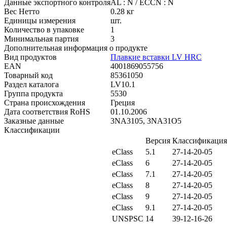
Данные экспортного контроля
AL : N / ECCN : N
Вес Нетто
0.28 кг
Единицы измерения
шт.
Количество в упаковке
1
Минимальная партия
3
Дополнительная информация о продукте
Вид продуктов
Плавкие вставки LV HRC
EAN
4001869055756
Товарный код
85361050
Раздел каталога
LV10.1
Группа продукта
5530
Страна происхождения
Греция
Дата соответствия RoHS
01.10.2006
Заказные данные
3NA3105, 3NA31O5
Классификации
Версия
Классификация
eClass
5.1
27-14-20-05
eClass
6
27-14-20-05
eClass
7.1
27-14-20-05
eClass
8
27-14-20-05
eClass
9
27-14-20-05
eClass
9.1
27-14-20-05
UNSPSC
14
39-12-16-26