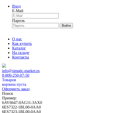
Вход
E-Mail
Пароль
Войти
О нас
Как купить
Каталог
На складе
Контакты
info@simatic-market.ru
8-800-250-07-50
Товаров
корзина пуста
Оформить заказ
Поиск
Пример:
6AV6647-0AG11-3AX0
6ES7322-1BL00-0AA0
6ES7323-1BL00-0AA0