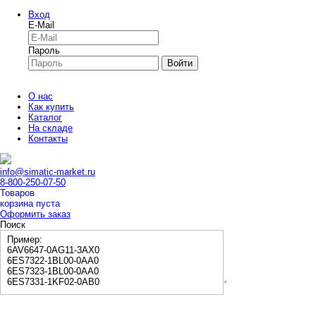
Вход
E-Mail
Пароль
Войти
О нас
Как купить
Каталог
На складе
Контакты
info@simatic-market.ru
8-800-250-07-50
Товаров
корзина пуста
Оформить заказ
Поиск
Пример:
6AV6647-0AG11-3AX0
6ES7322-1BL00-0AA0
6ES7323-1BL00-0AA0
6ES7331-1KF02-0AB0