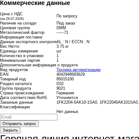
Коммерческие данные
Цена с НДС
По запросу
(на 29.07.2026)
Наличие на складе
Под заказ
Ценовая группа
DMM
Металлический фактор
------71
Информация поставки
Данные экспортного контроля
AL : N / ECCN : N
Вес Нетто
3.75 кг
Единицы измерения
шт.
Количество в упаковке
1
Минимальная партия
1
Дополнительная информация о продукте
Вид продуктов
Техника автоматизации
EAN
4042948693629
Товарный код
85015100
Раздел каталога
D32
Группа продукта
9021
Страна происхождения
Германия
Дата соответствия RoHS
Уточняется
Заказные данные
1FK2204-5AK10-1SA0, 1FK22045AK101SA
Классификации
Нет данных
Закрыть