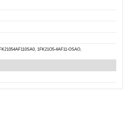
1FK21054AF110SA0, 1FK21O5-4AF11-OSAO,