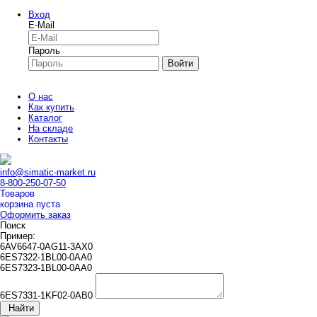
Вход
E-Mail
Пароль
Войти
О нас
Как купить
Каталог
На складе
Контакты
info@simatic-market.ru
8-800-250-07-50
Товаров
корзина пуста
Оформить заказ
Поиск
Пример:
6AV6647-0AG11-3AX0
6ES7322-1BL00-0AA0
6ES7323-1BL00-0AA0
6ES7331-1KF02-0AB0
Найти