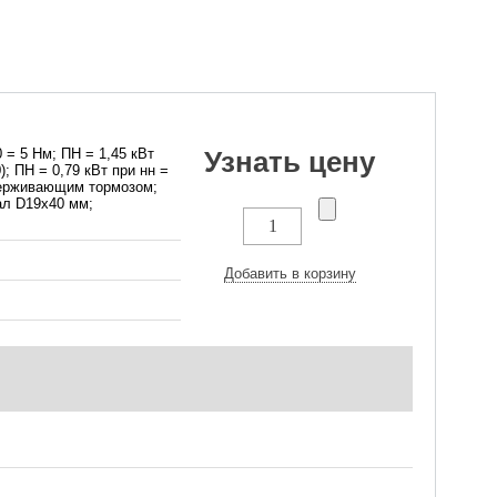
= 5 Нм; ПН = 1,45 кВт
Узнать цену
); ПН = 0,79 кВт при нн =
удерживающим тормозом;
ал D19x40 мм;
Добавить в корзину