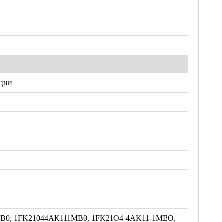
ации
B0, 1FK21044AK111MB0, 1FK21O4-4AK11-1MBO,