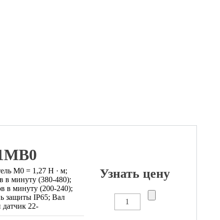
-1MB0
ь М0 = 1,27 Н · м;
Узнать цену
в в минуту (380-480);
в в минуту (200-240);
 защиты IP65; Вал
 датчик 22-