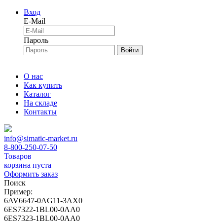
Вход
E-Mail
Пароль
Войти
О нас
Как купить
Каталог
На складе
Контакты
info@simatic-market.ru
8-800-250-07-50
Товаров
корзина пуста
Оформить заказ
Поиск
Пример:
6AV6647-0AG11-3AX0
6ES7322-1BL00-0AA0
6ES7323-1BL00-0AA0