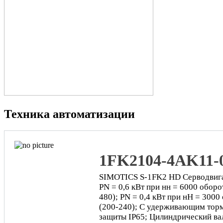
Техника автоматизации
1FK2104-4AK11
SIMOTICS S-1FK2 HD Серводвигат
PN = 0,6 кВт при нн = 6000 оборо
480); PN = 0,4 кВт при нН = 3000
(200-240); С удерживающим тор
защиты IP65; Цилиндрический ва