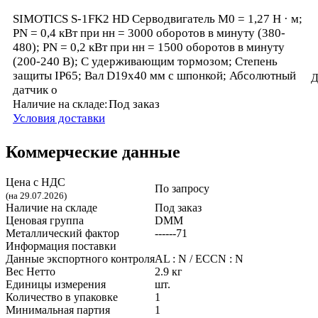
SIMOTICS S-1FK2 HD Серводвигатель М0 = 1,27 Н · м;
PN = 0,4 кВт при нн = 3000 оборотов в минуту (380-
480); PN = 0,2 кВт при нн = 1500 оборотов в минуту
(200-240 В); С удерживающим тормозом; Степень
защиты IP65; Вал D19x40 мм с шпонкой; Абсолютный
Д
датчик о
Под заказ
Наличие на складе:
Условия доставки
Коммерческие данные
Цена с НДС
По запросу
(на 29.07.2026)
Наличие на складе
Под заказ
Ценовая группа
DMM
Металлический фактор
------71
Информация поставки
Данные экспортного контроля
AL : N / ECCN : N
Вес Нетто
2.9 кг
Единицы измерения
шт.
Количество в упаковке
1
Минимальная партия
1