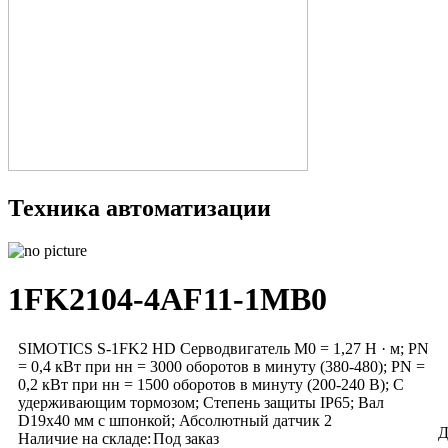
Техника автоматизации
1FK2104-4AF11-1MB0
SIMOTICS S-1FK2 HD Серводвигатель М0 = 1,27 Н · м; PN
= 0,4 кВт при нн = 3000 оборотов в минуту (380-480); PN =
0,2 кВт при нн = 1500 оборотов в минуту (200-240 В); С
удерживающим тормозом; Степень защиты IP65; Вал
D19x40 мм с шпонкой; Абсолютный датчик 2
Д
Наличие на складе:
Под заказ