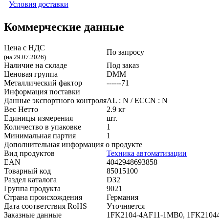
Условия доставки
Коммерческие данные
Цена с НДС
По запросу
(на 29.07.2026)
Наличие на складе
Под заказ
Ценовая группа
DMM
Металлический фактор
------71
Информация поставки
Данные экспортного контроля
AL : N / ECCN : N
Вес Нетто
2.9 кг
Единицы измерения
шт.
Количество в упаковке
1
Минимальная партия
1
Дополнительная информация о продукте
Вид продуктов
Техника автоматизации
EAN
4042948693858
Товарный код
85015100
Раздел каталога
D32
Группа продукта
9021
Страна происхождения
Германия
Дата соответствия RoHS
Уточняется
Заказные данные
1FK2104-4AF11-1MB0, 1FK210