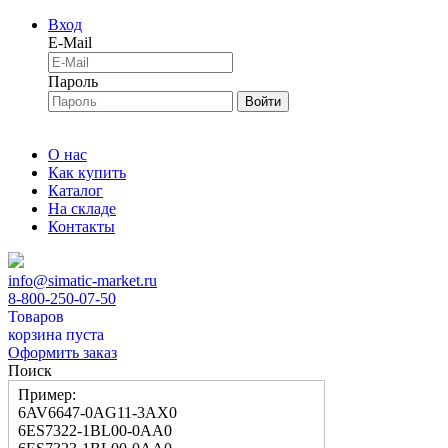
Вход
E-Mail
Пароль
Войти
О нас
Как купить
Каталог
На складе
Контакты
info@simatic-market.ru
8-800-250-07-50
Товаров
корзина пуста
Оформить заказ
Поиск
Пример:
6AV6647-0AG11-3AX0
6ES7322-1BL00-0AA0