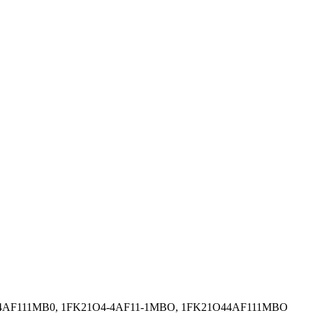
44AF111MB0, 1FK21O4-4AF11-1MBO, 1FK21O44AF111MBO