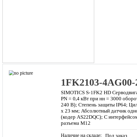
1FK2103-4AG00-
SIMOTICS S-1FK2 HD Серводвигат
PN = 0,4 кВт при нн = 3000 оборо
240 В); Степень защиты IP64; Ци
х 23 мм; Абсолютный датчик одн
(кодер AS22DQC); С интерфейсо
разъема M12
Наличие на складе:
Под заказ