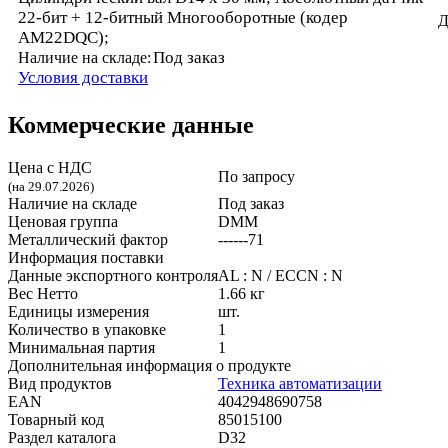
22-бит + 12-битный Многооборотные (кодер
Д
AM22DQC);
Под заказ
Наличие на складе:
Условия доставки
Коммерческие данные
Цена с НДС
По запросу
(на 29.07.2026)
Наличие на складе
Под заказ
Ценовая группа
DMM
Металлический фактор
------71
Информация поставки
Данные экспортного контроля
AL : N / ECCN : N
Вес Нетто
1.66 кг
Единицы измерения
шт.
Количество в упаковке
1
Минимальная партия
1
Дополнительная информация о продукте
Вид продуктов
Техника автоматизации
EAN
4042948690758
Товарный код
85015100
Раздел каталога
D32