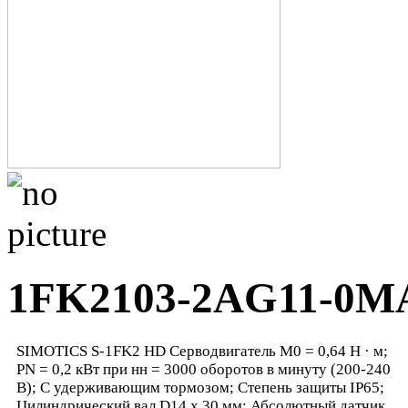
1FK2103-2AG11-0M
SIMOTICS S-1FK2 HD Серводвигатель М0 = 0,64 Н · м;
PN = 0,2 кВт при нн = 3000 оборотов в минуту (200-240
В); С удерживающим тормозом; Степень защиты IP65;
Цилиндрический вал D14 х 30 мм; Абсолютный датчик