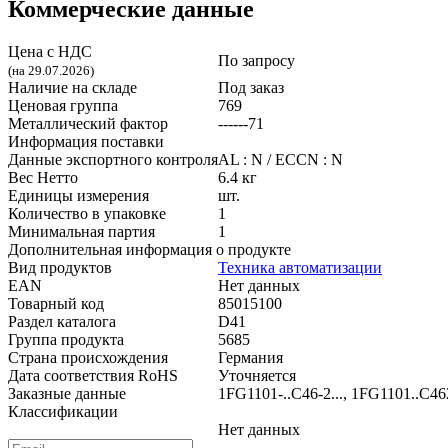
Коммерческие данные
Цена с НДС
По запросу
(на 29.07.2026)
Наличие на складе
Под заказ
Ценовая группа
769
Металлический фактор
------71
Информация поставки
Данные экспортного контроля
AL : N / ECCN : N
Вес Нетто
6.4 кг
Единицы измерения
шт.
Количество в упаковке
1
Минимальная партия
1
Дополнительная информация о продукте
Вид продуктов
Техника автоматизации
EAN
Нет данных
Товарный код
85015100
Раздел каталога
D41
Группа продукта
5685
Страна происхождения
Германия
Дата соответствия RoHS
Уточняется
Заказные данные
1FG1101-..C46-2..., 1FG1101..C462
Классификации
Нет данных