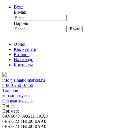
Вход
E-Mail
Пароль
Войти
О нас
Как купить
Каталог
На складе
Контакты
info@simatic-market.ru
8-800-250-07-50
Товаров
корзина пуста
Оформить заказ
Поиск
Пример:
6AV6647-0AG11-3AX0
6ES7322-1BL00-0AA0
6ES7323-1BL00-0AA0