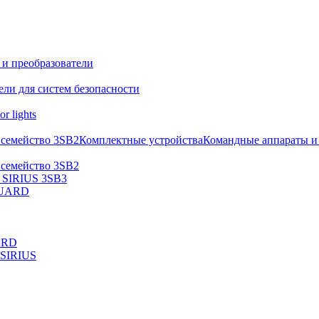
и преобразователи
ли для систем безопасности
r lights
 семейство 3SB2
Комплектные устройства
Командные аппараты и
 семейство 3SB2
а SIRIUS 3SB3
GUARD
ARD
 SIRIUS