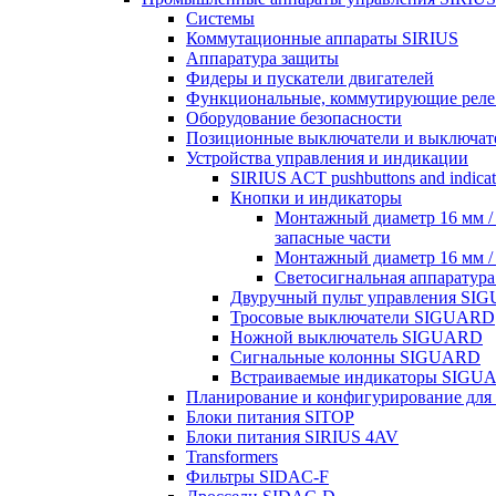
Системы
Коммутационные аппараты SIRIUS
Аппаратура защиты
Фидеры и пускатели двигателей
Функциональные, коммутирующие реле 
Оборудование безопасности
Позиционные выключатели и выключате
Устройства управления и индикации
SIRIUS ACT pushbuttons and indicato
Кнопки и индикаторы
Монтажный диаметр 16 мм /
запасные части
Монтажный диаметр 16 мм /
Светосигнальная аппаратур
Двуручный пульт управления SI
Тросовые выключатели SIGUARD
Ножной выключатель SIGUARD
Сигнальные колонны SIGUARD
Встраиваемые индикаторы SIGU
Планирование и конфигурирование для
Блоки питания SITOP
Блоки питания SIRIUS 4AV
Transformers
Фильтры SIDAC-F