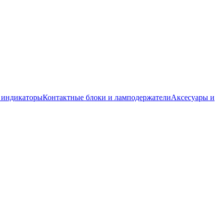
 индикаторы
Контактные блоки и ламподержатели
Аксесуары и