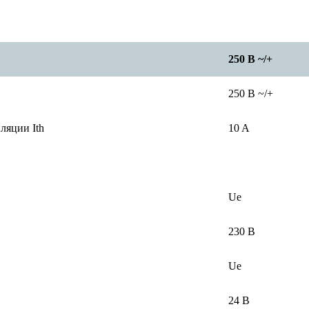
250 В ~/+
250 В ~/+
ляции Ith
10 A
Ue
230 В
Ue
24 В