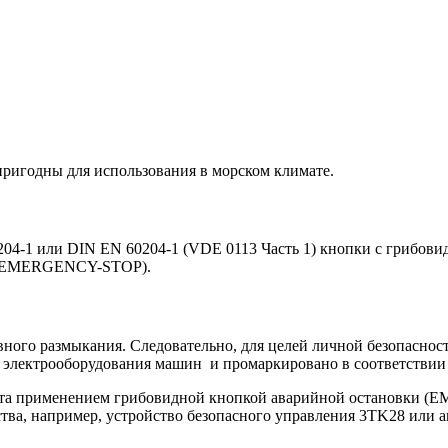
пригодны для использования в морском климате.
204-1 или DIN EN 60204-1 (VDE 0113 Часть 1) кнопки с грибов
ety EMERGENCY-STOP).
ивного размыкания. Следовательно, для целей личной безопасно
 электрооборудования машин и промаркировано в соответствии 
нута применением грибовидной кнопкой аварийной остановки 
ва, например, устройство безопасного управления 3TK28 или а