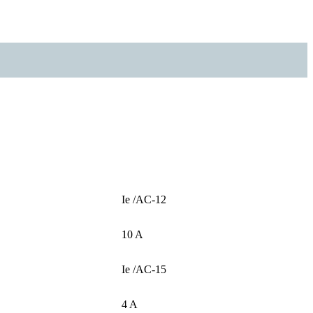
Ie /AC-12
10 A
Ie /AC-15
4 A