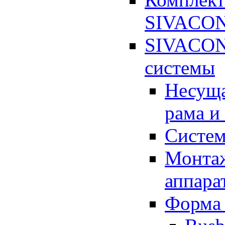
SIVACON
SIVACON 
системы
Несуща
рама и
Систе
Монтаж
аппара
Форма 