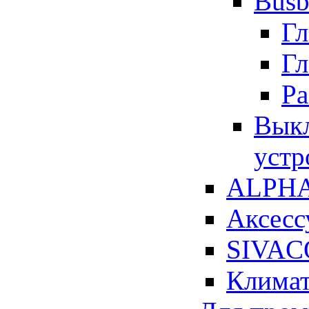
Busb
Гл
Гл
Ра
Выкл
устр
ALPHA 
Аксесс
SIVACO
Климат