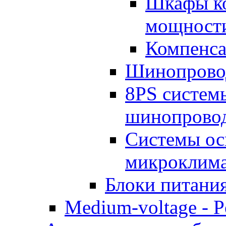
Шкафы ко
мощности
Компенса
Шинопрово
8PS систем
шинопрово
Системы ос
микроклима
Блоки питания
Medium-voltage - Po