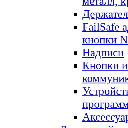
металл, 
Держател
FailSafe 
кнопки 
Надписи
Кнопки и
коммуник
Устройств
програм
Аксессуа