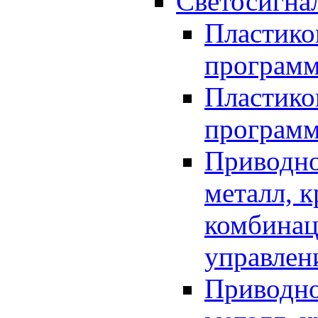
Светосигна
Пластико
програм
Пластико
програм
Приводно
металл, 
комбинац
управлен
Приводно