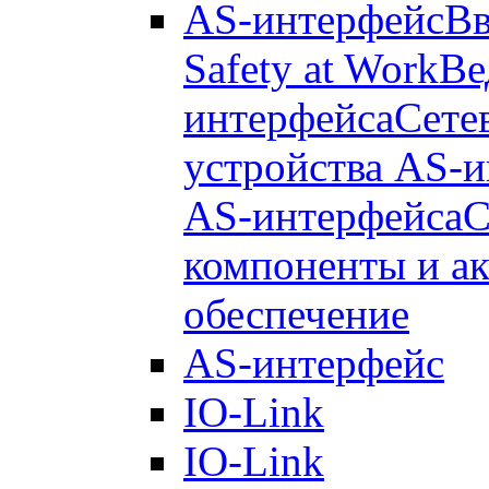
AS-интерфейс
Вв
Safety at Work
Ве
интерфейса
Сете
устройства AS-
AS-интерфейса
С
компоненты и а
обеспечение
AS-интерфейс
IO-Link
IO-Link