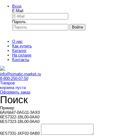
Вход
E-Mail
Пароль
Войти
О нас
Как купить
Каталог
На складе
Контакты
info@simatic-market.ru
8-800-250-07-50
Товаров
корзина пуста
Оформить заказ
Поиск
Пример:
6AV6647-0AG11-3AX0
6ES7322-1BL00-0AA0
6ES7323-1BL00-0AA0
6ES7331-1KF02-0AB0