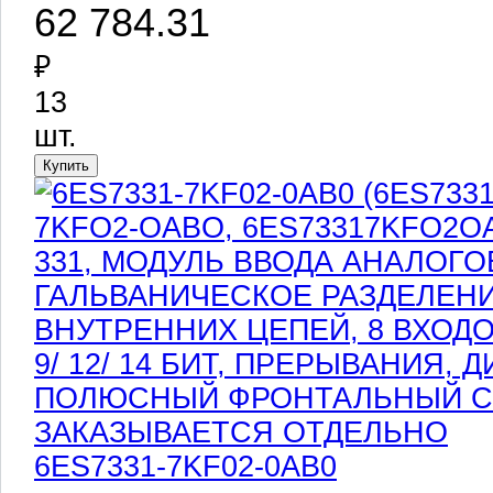
62 784.31
₽
13
шт.
6ES7331-7KF02-0AB0