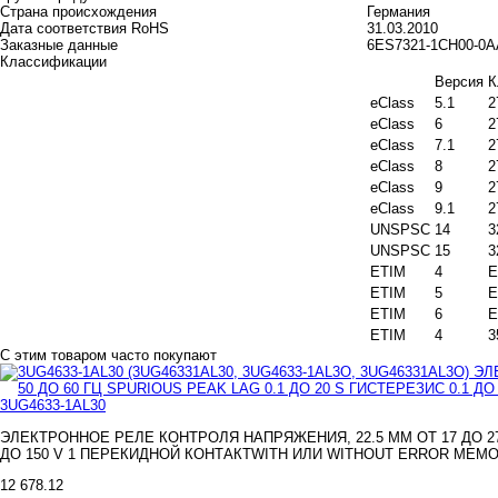
Страна происхождения
Германия
Дата соответствия RoHS
31.03.2010
Заказные данные
6ES7321-1CH00-0
Классификации
Версия
К
eClass
5.1
2
eClass
6
2
eClass
7.1
2
eClass
8
2
eClass
9
2
eClass
9.1
2
UNSPSC
14
3
UNSPSC
15
3
ETIM
4
E
ETIM
5
E
ETIM
6
E
ETIM
4
3
С этим товаром часто покупают
3UG4633-1AL30
ЭЛЕКТРОННОЕ РЕЛЕ КОНТРОЛЯ НАПРЯЖЕНИЯ, 22.5 MM ОТ 17 ДО 275
ДО 150 V 1 ПЕРЕКИДНОЙ КОНТАКТWITH ИЛИ WITHOUT ERROR MEMO
12 678.12