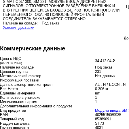
SIMATIC S7-300, SM 321, МОДУЛЬ ВВОДА ДИСКРЕТНЫХ
СИГНАЛОВ: ОПТОЭЛЕКТРОННОЕ РАЗДЕЛЕНИЕ ВНЕШНИХ И
Ц
ВНУТРЕННИХ ЦЕПЕЙ, 16 ВХОДОВ 24...48В ПОСТОЯННОГО ИЛИ
ПЕРЕМЕННОГО ТОКА. 40-ПОЛЮСНЫЙ ФРОНТАЛЬНЫЙ
СОЕДИНИТЕЛЬ ЗАКАЗЫВАЕТСЯ ОТДЕЛЬНО
Наличие на складе:
Под заказ
Условия доставки
До
Коммерческие данные
Цена с НДС
34 412.04 ₽
(на 29.07.2026)
Наличие на складе
Под заказ
Ценовая группа
231
Металлический фактор
Нет данных
Информация поставки
Данные экспортного контроля
AL : N / ECCN : N
Вес Нетто
0.306 кг
Единицы измерения
шт.
Количество в упаковке
1
Минимальная партия
1
Дополнительная информация о продукте
Вид продуктов
Модули ввода SM 
EAN
4025515069935
Товарный код
85389091
Раздел каталога
ST73
Группа продукта
4031