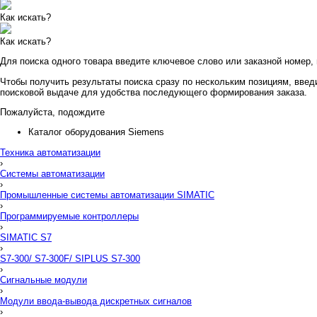
Как искать?
Как искать?
Для поиска одного товара введите ключевое слово или заказной номер,
Чтобы получить результаты поиска сразу по нескольким позициям, введи
поисковой выдаче для удобства последующего формирования заказа.
Пожалуйста, подождите
Каталог оборудования Siemens
Техника автоматизации
›
Системы автоматизации
›
Промышленные системы автоматизации SIMATIC
›
Программируемые контроллеры
›
SIMATIC S7
›
S7-300/ S7-300F/ SIPLUS S7-300
›
Сигнальные модули
›
Модули ввода-вывода дискретных сигналов
›