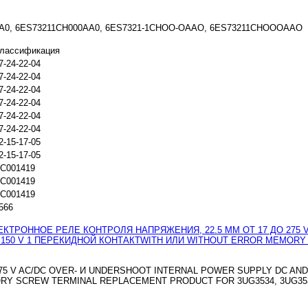
AA0, 6ES73211CH000AA0, 6ES7321-1CHOO-OAAO, 6ES73211CHOOOAAO
лассификация
7-24-22-04
7-24-22-04
7-24-22-04
7-24-22-04
7-24-22-04
7-24-22-04
2-15-17-05
2-15-17-05
C001419
C001419
C001419
566
 V AC/DC OVER- И UNDERSHOOT INTERNAL POWER SUPPLY DC AND AC
RY SCREW TERMINAL REPLACEMENT PRODUCT FOR 3UG3534, 3UG35