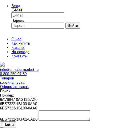
Вход
E-Mail
Пароль
Войти
О нас
Как купить
Каталог
На складе
Контакты
info@simatic-market.ru
8-800-250-07-50
Товаров
корзина пуста
Оформить заказ
Поиск
Пример:
6AV6647-0AG11-3AX0
6ES7322-1BL00-0AA0
6ES7323-1BL00-0AA0
6ES7331-1KF02-0AB0
Найти